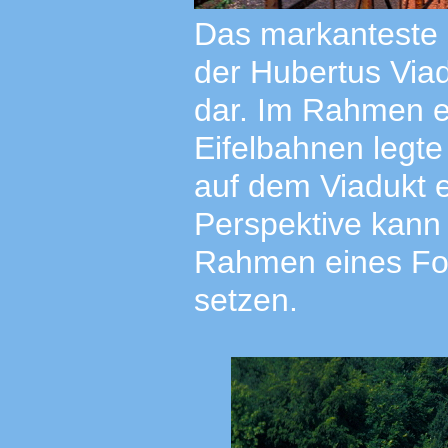
Das markanteste 
der Hubertus Viad
dar. Im Rahmen ei
Eifelbahnen legt
auf dem Viadukt e
Perspektive kann
Rahmen eines Fot
setzen.