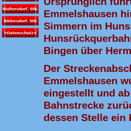
Ursprünglich führ
Emmelshausen hina
Simmern im Hunsr
Hunsrückquerbah
Bingen über Herme
Der Streckenabsc
Emmelshausen wur
eingestellt und ab
Bahnstrecke zurüc
dessen Stelle ei