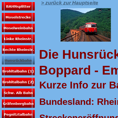
> zurück zur Hauptseite
Die Hunsrüc
Boppard - E
Kurze Info zur 
Bundesland: Rhei
Streckeneröffnung