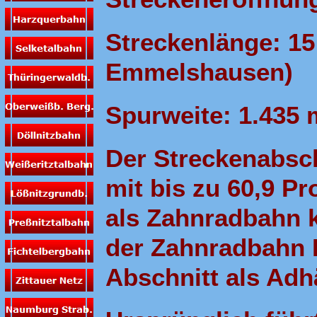
Streckenlänge: 15
Emmelshausen)
Spurweite: 1.435
Der Streckenabsc
mit bis zu 60,9 P
als Zahnradbahn k
der Zahnradbahn B
Abschnitt als Adh