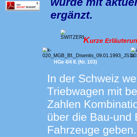
wurde mit aktue
ergänzt.
K
urze Erläuter
HGe 4/4 II. (Nr. 103)
In der Schweiz w
Triebwagen mit b
Zahlen Kombinatio
über die Bau-und B
Fahrzeuge geben.