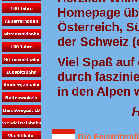
Homepage übe
Österreich, S
der Schweiz (e
Viel Spaß auf 
durch faszin
in den Alpen 
H
Die Feistritzta