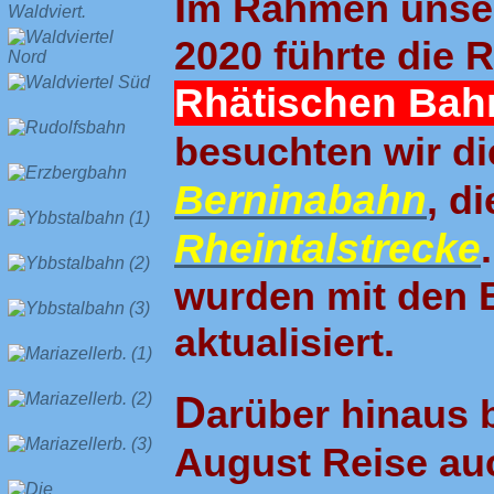
I
m Rahmen unser
2020 führte die 
Rhätischen Bah
besuchten wir d
Berninabahn
, d
Rheintalstrecke
wurden mit den 
aktualisiert.
D
arüber hinaus 
August Reise au