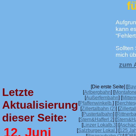
f
Aufgrun
kann es
“Fehler
Sollten
mich üb
zum A
[Die erste Seite] [
Bay
Letzte
[
Arlbergbahn
] [
Montafon
[
Außerfernbahn
] [
Mitte
Aktualisierung
[
Pfaffenwinkelb.
] [
Berchtes
[
Zillertalbahn (2)
] [
Zillerta
[
Pustertalbahn
] [
Rittnerba
dieser Seite:
[
Stern&Hafferl 2
] [
Stern&Ha
[
Linzer Lokalb.3
] [
Aschac
12. Juni
[
Salzburger Lokal.
] [
125 Ja
[
Pinzgaubahn (2)
] [
ÖBB