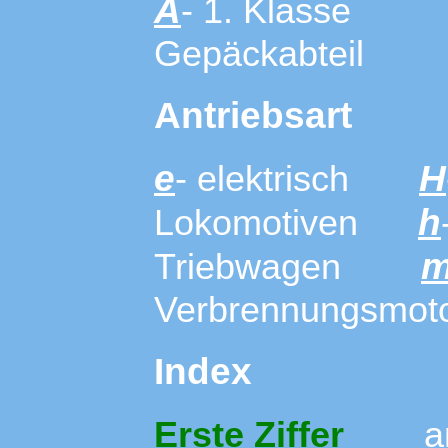
A
- 1. Klass
Gepäckabteil
Antriebsart
e
H
- elektrisch
h
Lokomotiven
Triebwagen
Verbrennungsmot
Index
Erste Ziffer
ang