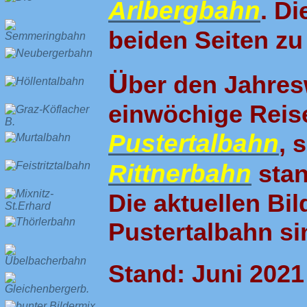
Arlbergbahn
. Di
beiden Seiten zu
Ü
ber den Jahres
einwöchige Reise
Pustertalbahn
, 
Rittnerbahn
stan
Die aktuellen Bil
Pustertalbahn sin
Stand: Juni 2021