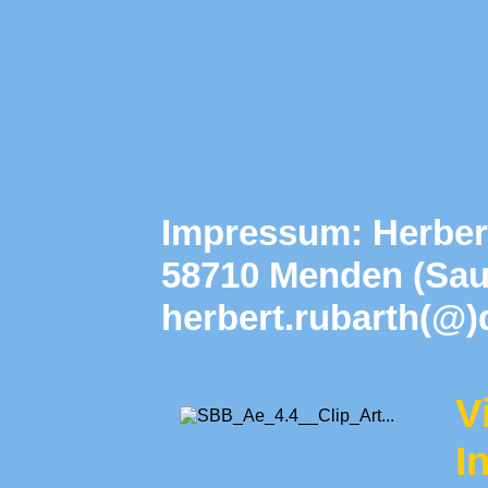
Impressum: Herbert
58710 Menden (Saue
herbert.rubarth(@
V
I