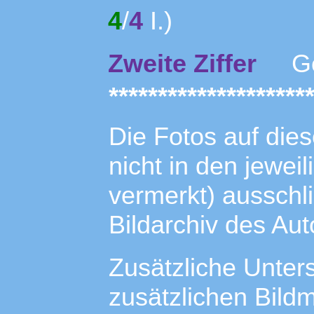
4
/
4
I.)
Zweite Ziffer
Ges
********************
Die Fotos auf dies
nicht in den jewei
vermerkt) ausschl
Bildarchiv des Aut
Zusätzliche Unter
zusätzlichen Bild