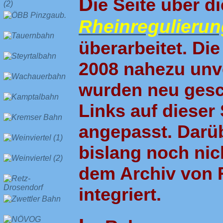
D
ie Seite über d
Rheinregulierun
überarbeitet. Die
2008 nahezu unve
wurden neu gesca
Links auf dieser
angepasst. Darü
bislang noch nich
dem Archiv von R
integriert.