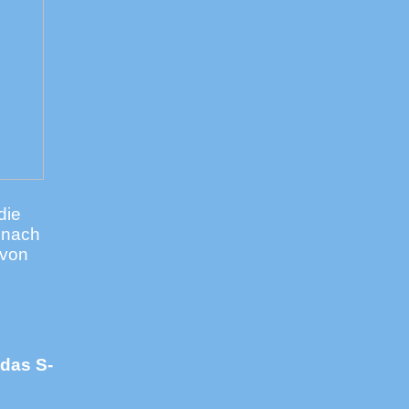
die
 nach
 von
das S-