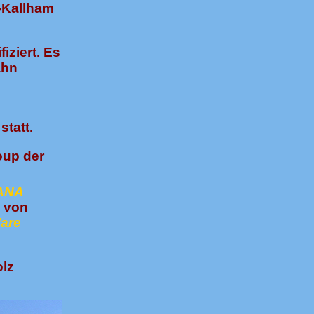
-Kallham
iziert. Es
ahn
tatt.
oup der
ANA
 von
Ware
olz