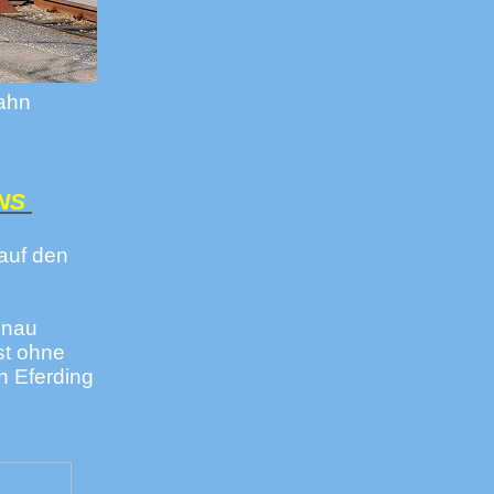
bahn
ENS
auf den
onau
st ohne
n Eferding