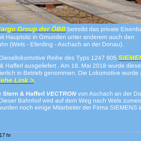
Cargo Group der ÖBB
betreibt das private Eisen
mit Hauptsitz in Gmunden unter anderem auch den
hn (Wels - Eferding - Aschach an der Donau).
SIEM
Diesellokomotive Reihe des Typs 1247 905
& Hafferl ausgeliefert . Am 18. Mai 2018 wurde diese
ierlich in Betrieb genommen. Die Lokomotive wurde 
iehe Link >
.
e
Stern & Hafferl
VECTRON
von Aschach an der D
Dieser Bahnhof wird auf dem Weg nach Wels zumei
wurden noch einige Mitarbeiter der Firma SIEMENS i