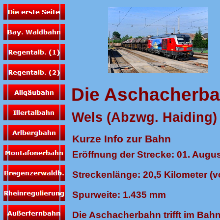
Die Aschacherb
Wels (Abzwg. Haiding) 
Kurze Info zur Bahn
Eröffnung der Strecke: 01. Augu
Streckenlänge: 20,5 Kilometer (
Spurweite: 1.435 mm
Die Aschacherbahn trifft im Bahn