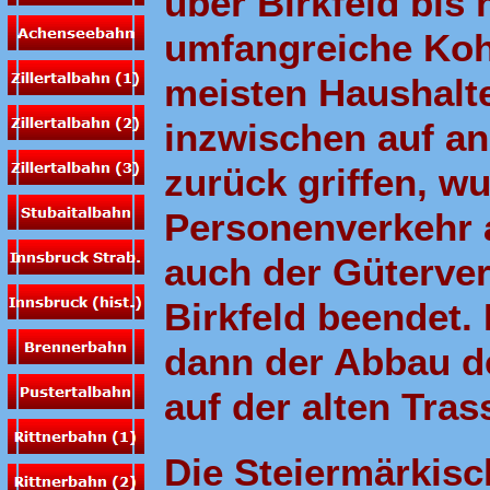
über Birkfeld bis 
umfangreiche Ko
meisten Haushalte
inzwischen auf a
zurück griffen, w
Personenverkehr 
auch der Güterver
Birkfeld beendet. 
dann der Abbau de
auf der alten Tra
Die Steiermärkis