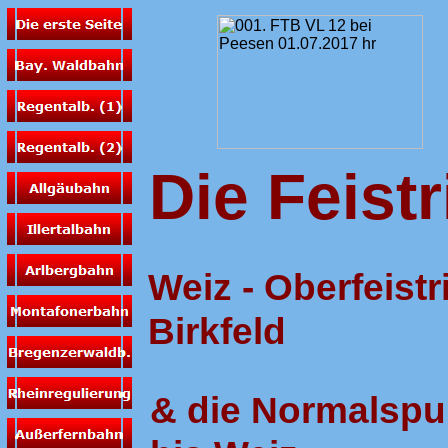
Die Feistr
Weiz - Oberfeistri
Birkfeld
& die Normalspur