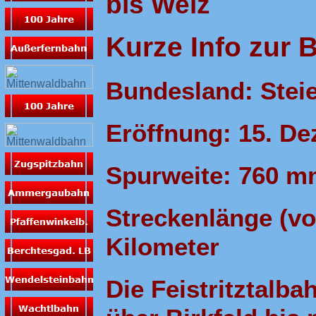
bis Weiz
Kurze Info zur 
Bundesland: Stei
Eröffnung: 15. D
Spurweite: 760 m
Streckenlänge (von
Kilometer
Die Feistritztalba