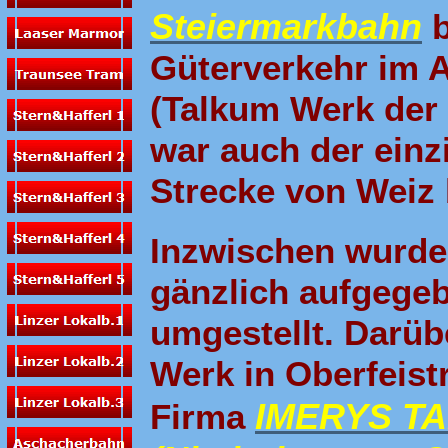
Steiermarkbahn
b
Güterverkehr im A
(Talkum Werk der
war auch der einz
Strecke von Weiz 
Inzwischen wurde
gänzlich aufgege
umgestellt. Darü
Werk in Oberfeistr
IMERYS T
Firma