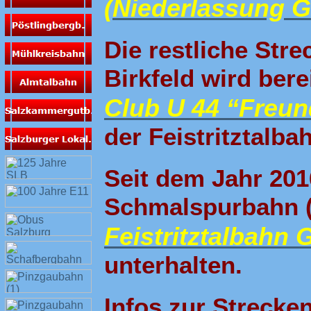
(Niederlassung G
Die restliche Stre
Birkfeld wird bere
Club U 44 “Freund
der Feistritztalb
Seit dem Jahr 201
Schmalspurbahn (W
Feistritztalbahn
unterhalten.
Infos zur Strecke