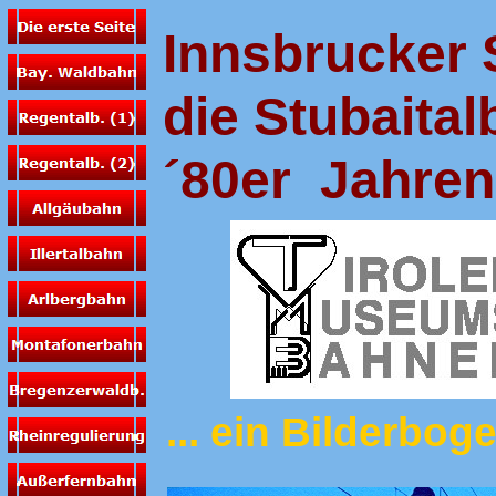
Innsbrucker
die Stubaita
´80er Jahren
... ein Bilderbo