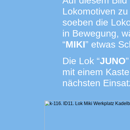
Auf diesem Bild 
Lokomotiven zu 
soeben die Loko
in Bewegung, wä
“
MIKI
” etwas Sc
Die Lok “
JUNO
”
mit einem Kast
nächsten Einsat