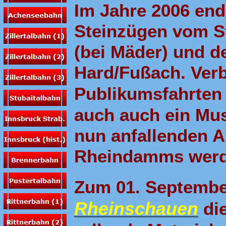
Im Jahre 2006 end
Steinzügen vom S
(bei Mäder) und 
Hard/Fußach. Verb
Publikumsfahrten
auch auch ein Mus
nun anfallenden A
Rheindamms werd
Zum 01. Septemb
Rheinschauen
die