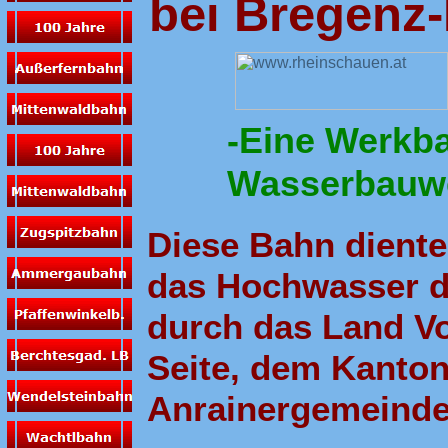
bei Bregenz
-Eine Werkb
Wasserbauw
Diese Bahn dient
das Hochwasser d
durch das Land Vo
Seite, dem Kanton
Anrainergemeinde