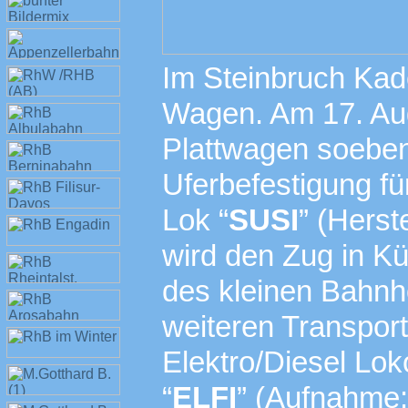
Im Steinbruch Kade
Wagen. Am 17. Aug
Plattwagen soeben
Uferbefestigung f
Lok “
SUSI
” (Herst
wird den Zug in K
des kleinen Bahnh
weiteren Transpor
Elektro/Diesel Lok
“
ELFI
” (Aufnahme