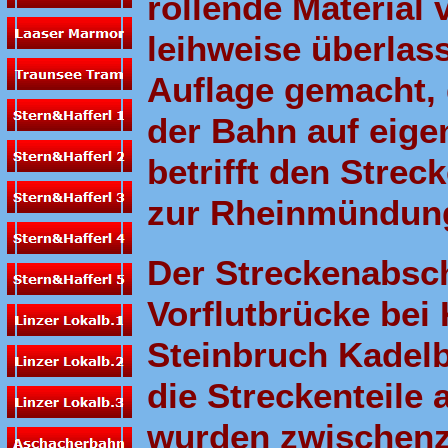
rollende Material
leihweise überlas
Auflage gemacht, 
der Bahn auf eige
betrifft den Stre
zur Rheinmündun
Der Streckenabsch
Vorflutbrücke bei
Steinbruch Kadelb
die Streckenteile 
wurden zwischenze