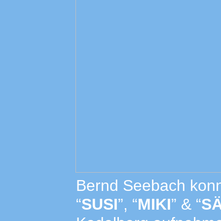
Bernd Seebach konn
“
SUSI
”, “
MIKI
” & “
SÄ