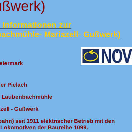
ußwerk)
ie Informationen zur
achmühle- Mariazell- Gußwerk)
teiermark
der Pielach
h - Laubenbachmühle
zell - Gußwerk
hn) seit 1911 elektrischer Betrieb mit den
-Lokomotiven der Baureihe 1099.