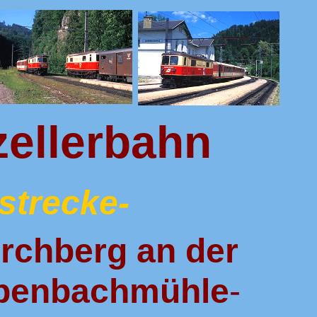
zellerbahn
lstrecke-
Kirchberg an der
ubenbachmühle
-