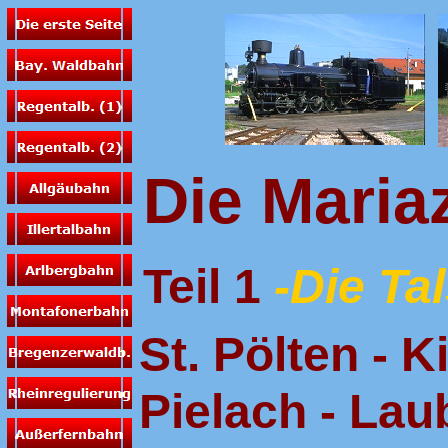
Die Maria
Teil 1
-Die Ta
St. Pölten - 
Pielach - La