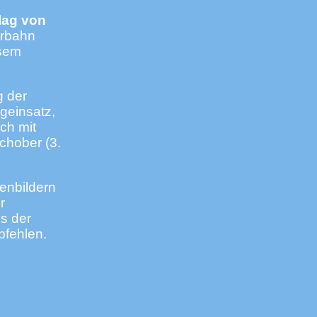
lag von
erbahn
esem
g der
geinsatz,
ich mit
chober (3.
enbildern
r
us der
pfehlen.