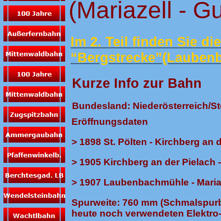
(Mariazell - G
Im 2. Teil finden Sie d
“Bergstrecke”(Laubenb
Kurze Info zur Bahn
Bundesland: Niederösterreich/S
Eröffnungsdaten
> 1898 St. Pölten - Kirchberg an 
> 1905 Kirchberg an der Pielac
> 1907 Laubenbachmühle - Maria
Spurweite: 760 mm (Schmalspurba
heute noch verwendeten Elektro