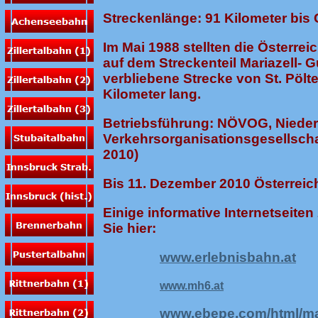
Streckenlänge: 91 Kilometer bis
Im Mai 1988 stellten die Österr
auf dem Streckenteil Mariazell- 
verbliebene Strecke von St. Pölt
Kilometer lang.
Betriebsführung: NÖVOG, Nieder
Verkehrsorganisationsgesellschaf
2010)
Bis 11. Dezember 2010 Österre
Einige informative Internetseite
Sie hier:
www.erlebnisbahn.at
www.mh6.at
www.ebepe.com/html/mar