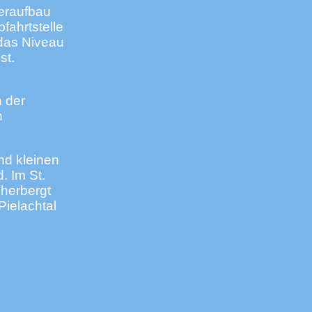
eraufbau
fahrtstelle
das Niveau
st.
n der
n
nd kleinen
. Im St.
eherbergt
Pielachtal