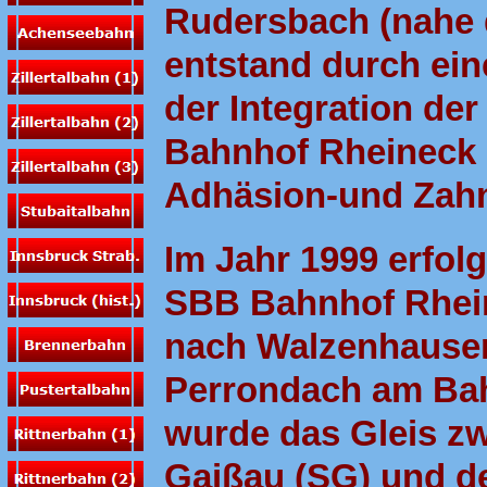
Rudersbach (nahe 
entstand durch ei
der Integration d
Bahnhof Rheineck 
Adhäsion-und Zahn
Im Jahr 1999 erfol
SBB Bahnhof Rhein
nach Walzenhausen
Perrondach am Bah
wurde das Gleis z
Gaißau (SG) und d