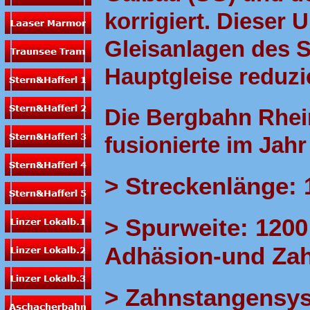
korrigiert. Dieser
Gleisanlagen des 
Hauptgleise reduzi
Die Bergbahn Rhe
fusionierte im Jah
> Streckenlänge: 
> Spurweite: 120
Adhäsion-und Zah
> Zahnstangensy