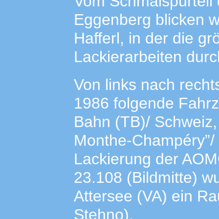
Vom Schmalspurteil 
Eggenberg blicken w
Hafferl, in der die 
Lackierarbeiten dur
Von links nach recht
1986 folgende Fahrz
Bahn (TB)/ Schweiz,
Monthe-Champéry”/ S
Lackierung der AOM
23.108 (Bildmitte) 
Attersee (VA) ein R
Stehno).