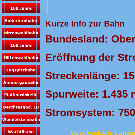
Kurze Info zur Bahn
Bundesland: Ober
Eröffnung der Str
Streckenlänge: 15
Spurweite: 1.435
Stromsystem: 750 
Streckenkarte Lamba