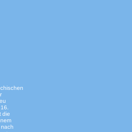
echischen
r
eu
 16.
 die
einem
 nach