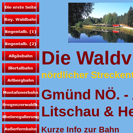
Die Waldv
nördlicher Streckent
Gmünd NÖ. - 
Litschau & H
Kurze Info zur Bahn