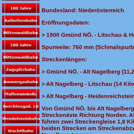
Bundesland: Niederösterreich
Eröffnungsdaten:
> 1900 Gmünd NÖ. - Litschau & H
Spurweite: 760 mm (Schmalspurb
Streckenlängen:
> Gmünd NÖ. - Alt Nagelberg (11,2
> Alt Nagelberg - Litschau (14 Kil
> Alt Nagelberg - Heidenreichstein
Von Gmünd NÖ. bis Alt Nagelberg v
Streckenäste Richtung Norden. A
führen zwei Streckengleise 1,8 Kil
beiden Strecken am Streckenabz